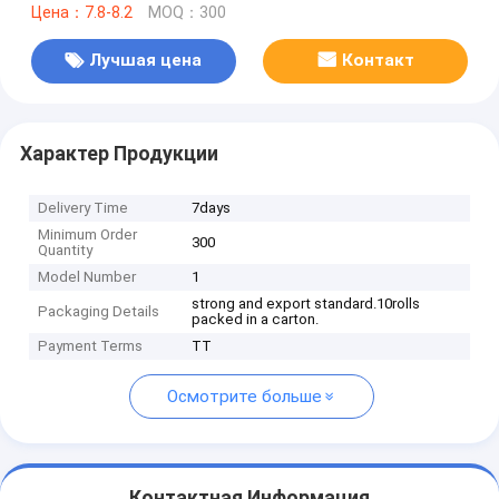
Цена：7.8-8.2
MOQ：300
Лучшая цена
Контакт
Характер Продукции
Delivery Time
7days
Minimum Order
300
Quantity
Model Number
1
strong and export standard.10rolls
Packaging Details
packed in a carton.
Payment Terms
TT
Осмотрите больше
Контактная Информация