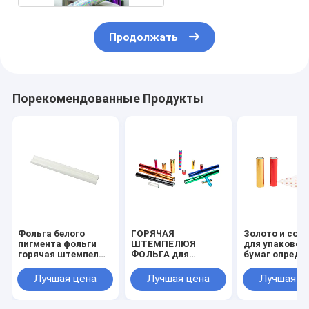
Продолжать
Порекомендованные Продукты
Фольга белого
ГОРЯЧАЯ
Золото и color
пигмента фольги
ШТЕМПЕЛЮЯ
для упаковоч
горячая штемпелюя
ФОЛЬГА для
бумаг опреде
для продажи крена
продажи крена
размер прод
2021 размера
2021 размера
крена 2021
Лучшая цена
Лучшая цена
Лучшая ц
64cm*120m
64cm*120m
64cm*120m
пластмасс горячей
поставки
горячую
изготовителя бумаг