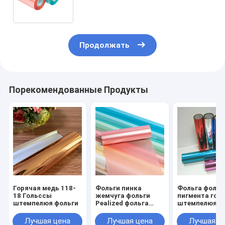
НАГРАДНОЙ УПАКОВКИ
Продолжать
Порекомендованные Продукты
Горячая медь 118-
Фольги пинка
Фольга фольг
18 Гольссы
жемчуга фольги
пигмента гор
штемпелюя фольги
Pealized фольга
штемпелюя
белой горячая
штемпелюя для
Лучшая цена
Лучшая цена
Лучшая ц