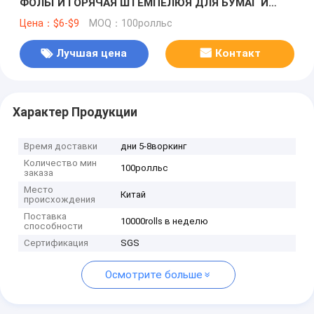
ФОЛЬГИ ГОРЯЧАЯ ШТЕМПЕЛЮЯ ДЛЯ БУМАГ И
НАГРАДНОЙ УПАКОВКИ
Цена：$6-$9
MOQ：100ролльс
Лучшая цена
Контакт
Характер Продукции
Время доставки
дни 5-8воркинг
Количество мин
100ролльс
заказа
Место
Китай
происхождения
Поставка
10000rolls в неделю
способности
Сертификация
SGS
Осмотрите больше