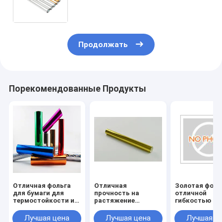
БУМАГ И НАГРАДНОЙ УПАКОВКИ
Продолжать
Порекомендованные Продукты
Отличная фольга
Отличная
Золотая фоль
для бумаги для
прочность на
отличной
термостойкости и
растяжение
гибкостью и
прочности
штамповая фольга
долговечнос
для спецификаций
Лучшая цена
Лучшая цена
Лучшая ц