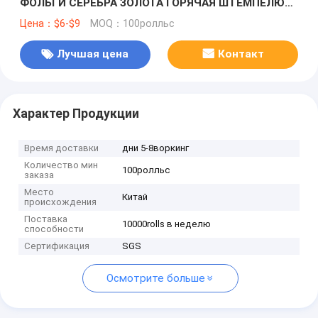
ФОЛЬГИ СЕРЕБРА ЗОЛОТА ГОРЯЧАЯ ШТЕМПЕЛЮЯ
ДЛЯ БУМАГ И НАГРАДНОЙ УПАКОВКИ
Цена：$6-$9
MOQ：100ролльс
Лучшая цена
Контакт
Характер Продукции
Время доставки
дни 5-8воркинг
Количество мин
100ролльс
заказа
Место
Китай
происхождения
Поставка
10000rolls в неделю
способности
Сертификация
SGS
Осмотрите больше