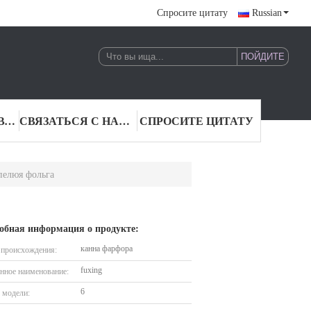
Спросите цитату
Russian
КАЧЕСТВО УПРАВЛЕНИЯ
СВЯЗАТЬСЯ С НАМИ
СПРОСИТЕ ЦИТАТУ
елюя фольга
обная информация о продукте:
канна фарфора
 происхождения:
fuxing
нное наименование:
6
 модели: