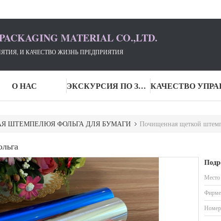
PACKAGING MATERIAL CO.,LTD.
ЯТИЯ, И КАЧЕСТВО ЖИЗНЬ ПРЕДПРИЯТИЯ
О НАС
ЭКСКУРСИЯ ПО ЗАВОДУ
АЯ ШТЕМПЕЛЮЯ ФОЛЬГА ДЛЯ БУМАГИ
Почищенная щеткой штемп
ольга
Подр
Место
Фирме
Номер