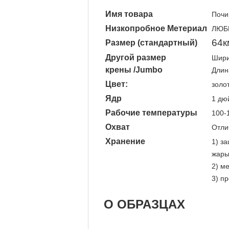
Имя товара
Почи
Низкопробное Метериал
ЛЮБ
64к
Размер (стандартный)
Другой размер
Шири
крены /Jumbo
Длин
Цвет:
золот
Ядр
1 дю
Рабочие температуры
100-
Охват
Отли
Хранение
1) з
жары
2) м
3) п
О ОБРАЗЦАХ