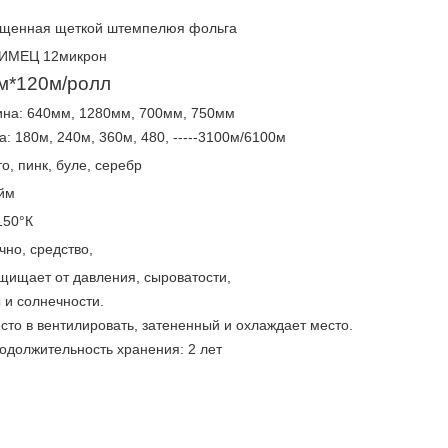
щенная щеткой штемпелюя фольга
ИМЕЦ 12микрон
м*120м/ролл
на: 640мм, 1280мм, 700мм, 750мм
а: 180м, 240м, 360м, 480, -----3100м/6100м
о, пинк, буле, серебр
йм
150°К
чно, средство,
ащищает от давления, сыроватости,
 и солнечности.
есто в вентилировать, затененный и охлаждает место.
родолжительность хранения: 2 лет