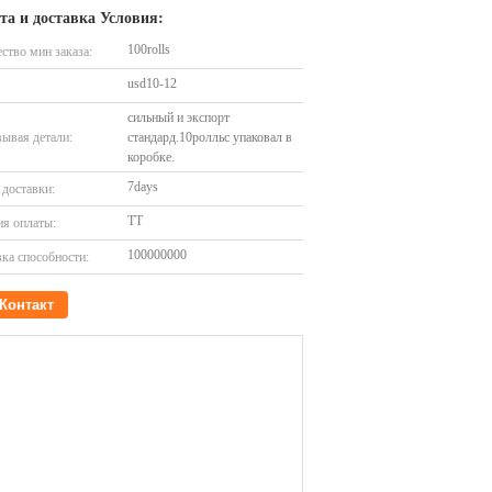
та и доставка Условия:
100rolls
ство мин заказа:
usd10-12
сильный и экспорт
ывая детали:
стандард.10ролльс упаковал в
коробке.
7days
доставки:
TT
я оплаты:
100000000
ка способности:
Контакт