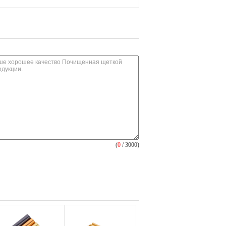
(
0
/ 3000)